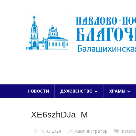
Skip
to
content
БАЛАШИХИНСКОЙ ЕПАРХИИ
НОВОСТИ
ДУХОВЕНСТВО
ХРАМЫ
XE6szhDJa_M
19.03.2024
Администратор
Комме