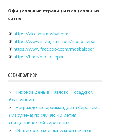
Официальные страницы в социальных
сетях
🔰
https://vk.com/mosbalepar
🔰
https://www.instagram.com/mosbalepar
🔰
https://www.facebook.com/mosbalepar
🔰
https://t.me/mosbalepar
СВЕЖИЕ ЗАПИСИ
Тихонов день в Павлово-Посадском
благочинии
Награждение архимандрита Серафима
(Марухина) по случаю 40-летия
священнической хиротонии
Общегородской выпускной вечер в