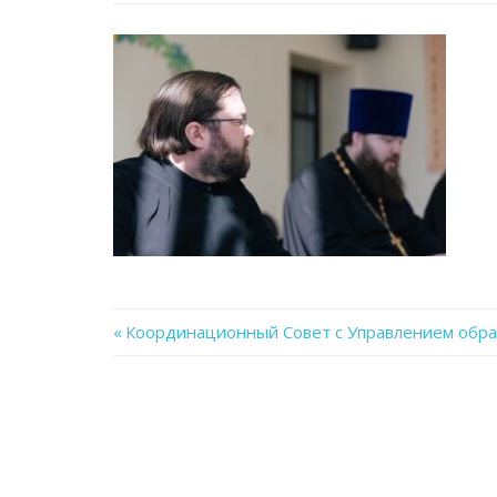
Previous
Координационный Совет с Управлением образ
Навигация
Post:
по
записям