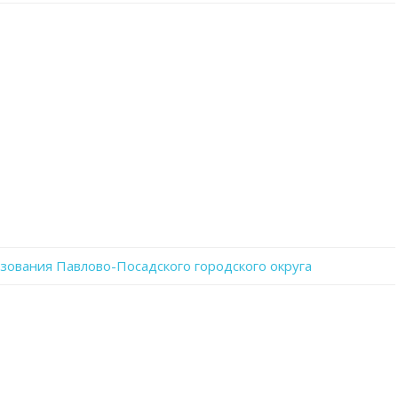
записи
XE6szhDJa_M
ования Павлово-Посадского городского округа