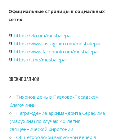
Официальные страницы в социальных
сетях
🔰
https://vk.com/mosbalepar
🔰
https://www.instagram.com/mosbalepar
🔰
https://www.facebook.com/mosbalepar
🔰
https://t.me/mosbalepar
СВЕЖИЕ ЗАПИСИ
Тихонов день в Павлово-Посадском
благочинии
Награждение архимандрита Серафима
(Марухина) по случаю 40-летия
священнической хиротонии
Общегородской выпускной вечер в