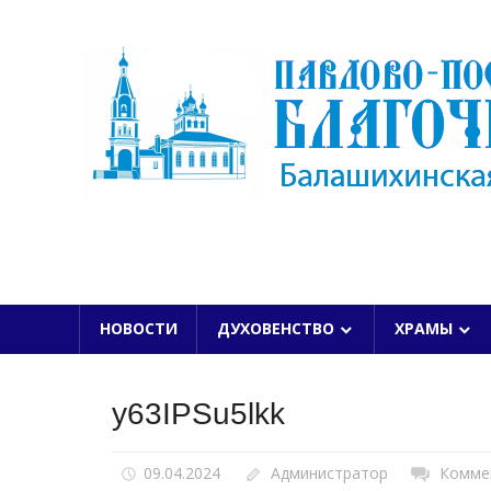
Skip
to
content
БАЛАШИХИНСКОЙ ЕПАРХИИ
НОВОСТИ
ДУХОВЕНСТВО
ХРАМЫ
y63IPSu5lkk
09.04.2024
Администратор
Комме