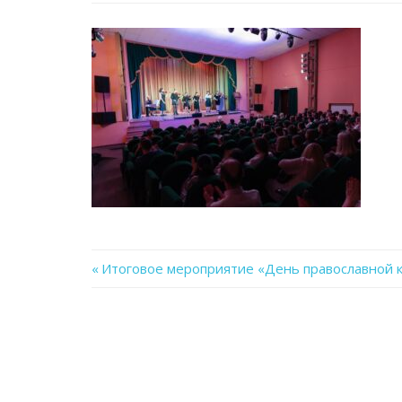
Previous
Итоговое мероприятие «День православной к
Навигация
Post:
по
записям