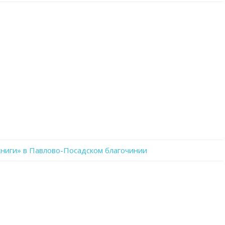
записи
y63IPSu5lkk
ниги» в Павлово-Посадском благочинии