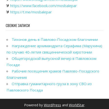
🔰
https://www.facebook.com/mosbalepar
🔰
https://t.me/mosbalepar
СВЕЖИЕ ЗАПИСИ
Тихонов день в Павлово-Посадском благочинии
Награждение архимандрита Серафима (Марухина)
по случаю 40-летия священнической хиротонии
Общегородской выпускной вечер в Павловском
Посаде
Рабочие посещения храмов Павлово-Посадского
благочиния
Отправка гуманитарного груза в зону СВО из
Павловского Посада
Powered by
WordPress
and
WorldStar
.