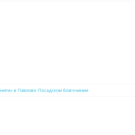
записи
dxtqBbtIxlg
ниги» в Павлово-Посадском благочинии