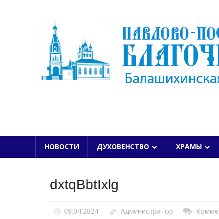
Skip
to
content
БАЛАШИХИНСКОЙ ЕПАРХИИ
НОВОСТИ
ДУХОВЕНСТВО
ХРАМЫ
dxtqBbtIxlg
09.04.2024
Администратор
Комме