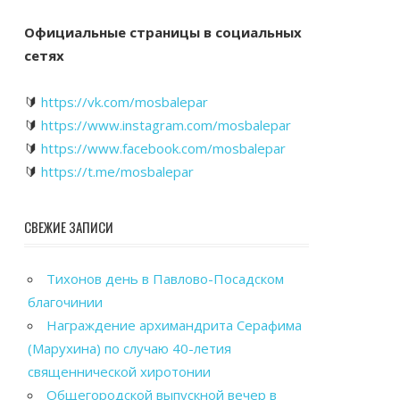
Официальные страницы в социальных
сетях
🔰
https://vk.com/mosbalepar
🔰
https://www.instagram.com/mosbalepar
🔰
https://www.facebook.com/mosbalepar
🔰
https://t.me/mosbalepar
СВЕЖИЕ ЗАПИСИ
Тихонов день в Павлово-Посадском
благочинии
Награждение архимандрита Серафима
(Марухина) по случаю 40-летия
священнической хиротонии
Общегородской выпускной вечер в