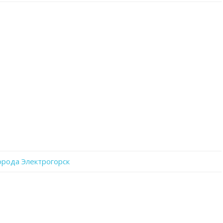
записи
Oj2uOLE_Qlg
орода Электрогорск