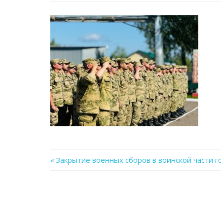
Previous
Закрытие военных сборов в воинской части г
Навигация
Post:
по
записям