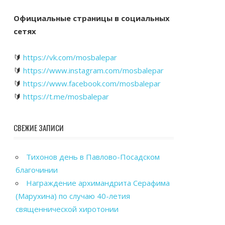
Официальные страницы в социальных
сетях
🔰
https://vk.com/mosbalepar
🔰
https://www.instagram.com/mosbalepar
🔰
https://www.facebook.com/mosbalepar
🔰
https://t.me/mosbalepar
СВЕЖИЕ ЗАПИСИ
Тихонов день в Павлово-Посадском
благочинии
Награждение архимандрита Серафима
(Марухина) по случаю 40-летия
священнической хиротонии
Общегородской выпускной вечер в