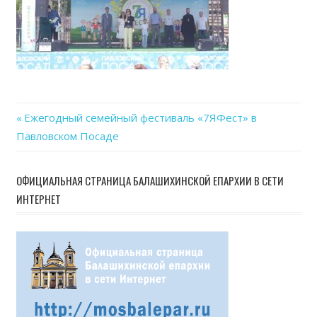
16
at
14.0
Previous
Ежегодный семейный фестиваль «7ЯФест» в
Навигация
Павловском Посаде
Post:
по
ОФИЦИАЛЬНАЯ СТРАНИЦА БАЛАШИХИНСКОЙ ЕПАРХИИ В СЕТИ
записям
ИНТЕРНЕТ