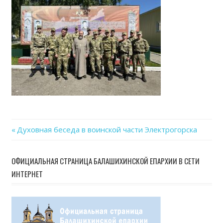
06-
02
at
22.37
Previous
Духовная беседа в воинской части Электрогорска
Навигация
Post:
по
ОФИЦИАЛЬНАЯ СТРАНИЦА БАЛАШИХИНСКОЙ ЕПАРХИИ В СЕТИ
ИНТЕРНЕТ
записям