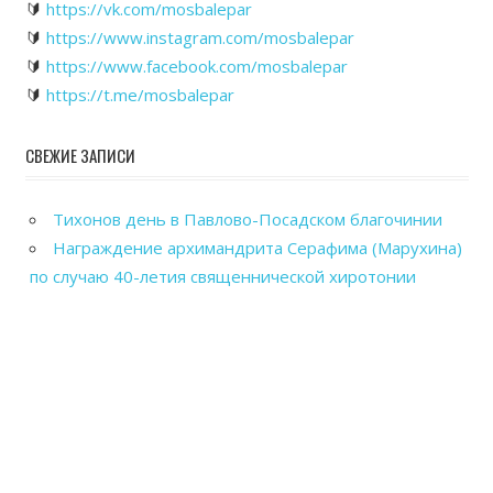
🔰
https://vk.com/mosbalepar
🔰
https://www.instagram.com/mosbalepar
🔰
https://www.facebook.com/mosbalepar
🔰
https://t.me/mosbalepar
СВЕЖИЕ ЗАПИСИ
Тихонов день в Павлово-Посадском благочинии
Награждение архимандрита Серафима (Марухина)
по случаю 40-летия священнической хиротонии
Общегородской выпускной вечер в Павловском
Посаде
Рабочие посещения храмов Павлово-Посадского
благочиния
Отправка гуманитарного груза в зону СВО из
Павловского Посада