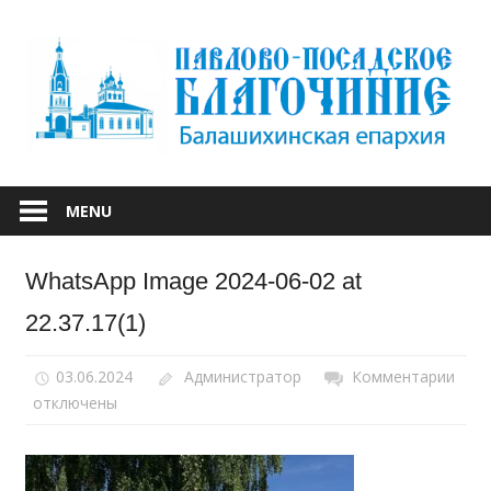
Skip
to
content
БАЛАШИХИНСКОЙ ЕПАРХИИ
ПАВЛОВО-
MENU
ПОСАДСКОЕ
WhatsApp Image 2024-06-02 at
БЛАГОЧИНИЕ
22.37.17(1)
03.06.2024
Администратор
Комментарии
к
отключены
запи
Wha
Ima
2024