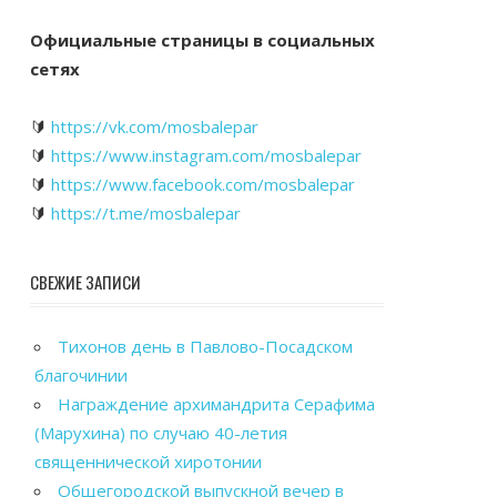
Официальные страницы в социальных
сетях
🔰
https://vk.com/mosbalepar
🔰
https://www.instagram.com/mosbalepar
🔰
https://www.facebook.com/mosbalepar
🔰
https://t.me/mosbalepar
СВЕЖИЕ ЗАПИСИ
Тихонов день в Павлово-Посадском
благочинии
Награждение архимандрита Серафима
(Марухина) по случаю 40-летия
священнической хиротонии
Общегородской выпускной вечер в