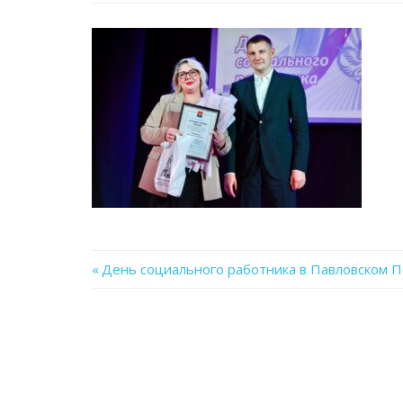
Previous
День социального работника в Павловском 
Навигация
Post:
по
записям