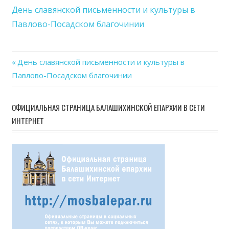
слав
День славянской письменности и культуры в
пись
Павлово-Посадском благочинии
и
куль
в
Previous
День славянской письменности и культуры в
Павл
Навигация
Павлово-Посадском благочинии
Post:
Пос
благ
по
ОФИЦИАЛЬНАЯ СТРАНИЦА БАЛАШИХИНСКОЙ ЕПАРХИИ В СЕТИ
записям
ИНТЕРНЕТ