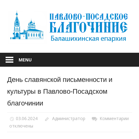
Skip
to
content
БАЛАШИХИНСКОЙ ЕПАРХИИ
ПАВЛОВО-
MENU
ПОСАДСКОЕ
День славянской письменности и
БЛАГОЧИНИЕ
культуры в Павлово-Посадском
благочинии
03.06.2024
Администратор
Комментарии
к
отключены
запи
Ден