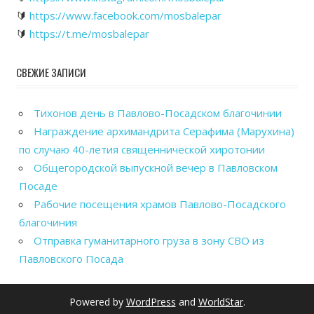
🔰
https://www.facebook.com/mosbalepar
🔰
https://t.me/mosbalepar
СВЕЖИЕ ЗАПИСИ
Тихонов день в Павлово-Посадском благочинии
Награждение архимандрита Серафима (Марухина)
по случаю 40-летия священнической хиротонии
Общегородской выпускной вечер в Павловском
Посаде
Рабочие посещения храмов Павлово-Посадского
благочиния
Отправка гуманитарного груза в зону СВО из
Павловского Посада
Powered by
WordPress
and
WorldStar
.