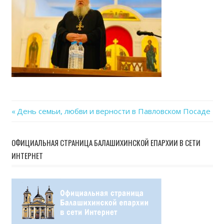
08
at
19.4
Previous
День семьи, любви и верности в Павловском Посаде
Навигация
Post:
по
ОФИЦИАЛЬНАЯ СТРАНИЦА БАЛАШИХИНСКОЙ ЕПАРХИИ В СЕТИ
ИНТЕРНЕТ
записям