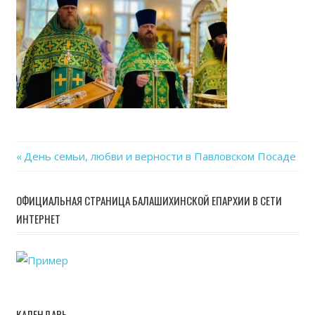
08
at
19.4
Previous
День семьи, любви и верности в Павловском Посаде
Навигация
Post:
по
ОФИЦИАЛЬНАЯ СТРАНИЦА БАЛАШИХИНСКОЙ ЕПАРХИИ В СЕТИ
ИНТЕРНЕТ
записям
КАЛЕНДАРЬ