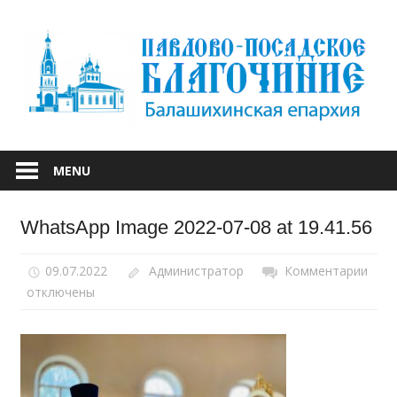
Skip
to
content
БАЛАШИХИНСКОЙ ЕПАРХИИ
ПАВЛОВО-
MENU
ПОСАДСКОЕ
WhatsApp Image 2022-07-08 at 19.41.56
БЛАГОЧИНИЕ
09.07.2022
Администратор
Комментарии
к
отключены
запи
Wha
Ima
2022
07-