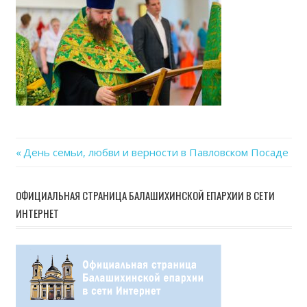
08
at
19.4
Previous
День семьи, любви и верности в Павловском Посаде
Навигация
Post:
по
ОФИЦИАЛЬНАЯ СТРАНИЦА БАЛАШИХИНСКОЙ ЕПАРХИИ В СЕТИ
ИНТЕРНЕТ
записям