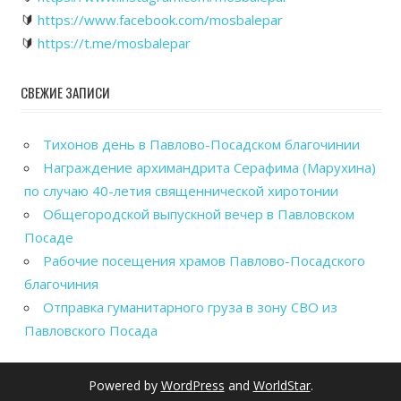
🔰
https://www.facebook.com/mosbalepar
🔰
https://t.me/mosbalepar
СВЕЖИЕ ЗАПИСИ
Тихонов день в Павлово-Посадском благочинии
Награждение архимандрита Серафима (Марухина)
по случаю 40-летия священнической хиротонии
Общегородской выпускной вечер в Павловском
Посаде
Рабочие посещения храмов Павлово-Посадского
благочиния
Отправка гуманитарного груза в зону СВО из
Павловского Посада
Powered by
WordPress
and
WorldStar
.