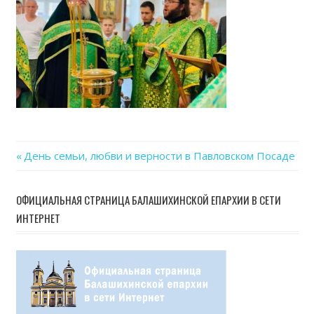
08
at
19.3
Previous
День семьи, любви и верности в Павловском Посаде
Навигация
Post:
по
ОФИЦИАЛЬНАЯ СТРАНИЦА БАЛАШИХИНСКОЙ ЕПАРХИИ В СЕТИ
ИНТЕРНЕТ
записям