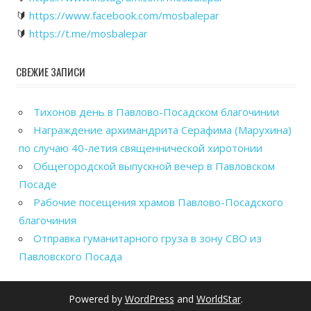
🔰
https://www.facebook.com/mosbalepar
🔰
https://t.me/mosbalepar
СВЕЖИЕ ЗАПИСИ
Тихонов день в Павлово-Посадском благочинии
Награждение архимандрита Серафима (Марухина)
по случаю 40-летия священнической хиротонии
Общегородской выпускной вечер в Павловском
Посаде
Рабочие посещения храмов Павлово-Посадского
благочиния
Отправка гуманитарного груза в зону СВО из
Павловского Посада
Powered by
WordPress
and
WorldStar
.