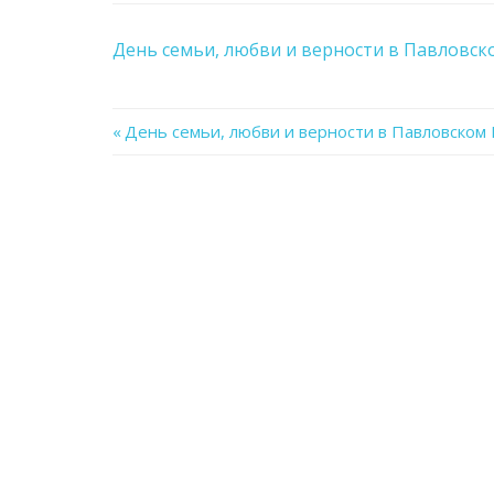
День семьи, любви и верности в Павловск
Previous
День семьи, любви и верности в Павловском
Навигация
Post:
по
записям