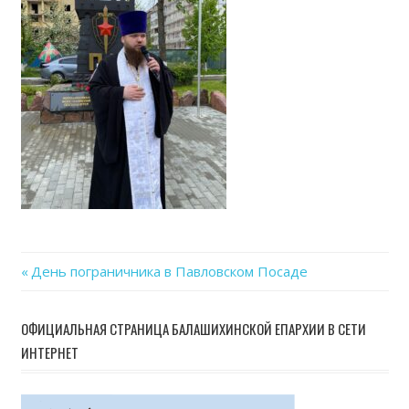
28
at
15.2
Previous
День пограничника в Павловском Посаде
Навигация
Post:
по
ОФИЦИАЛЬНАЯ СТРАНИЦА БАЛАШИХИНСКОЙ ЕПАРХИИ В СЕТИ
ИНТЕРНЕТ
записям