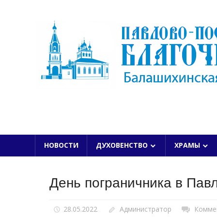
Skip
to
content
БАЛАШИХИНСКОЙ ЕПАРХИИ
НОВОСТИ
ДУХОВЕНСТВО
ХРАМЫ
День пограничника в Пав
28.05.2022
Администратор
Комме