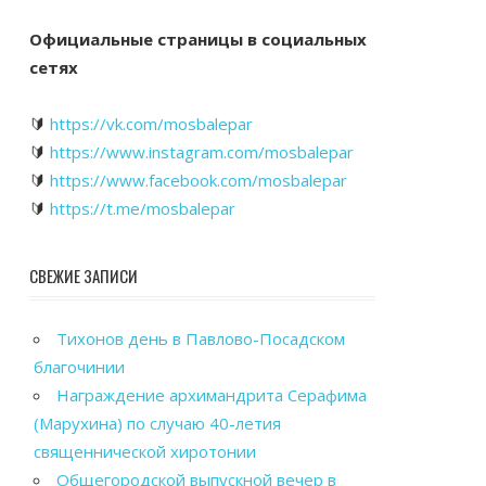
Официальные страницы в социальных
сетях
🔰
https://vk.com/mosbalepar
🔰
https://www.instagram.com/mosbalepar
🔰
https://www.facebook.com/mosbalepar
🔰
https://t.me/mosbalepar
СВЕЖИЕ ЗАПИСИ
Тихонов день в Павлово-Посадском
благочинии
Награждение архимандрита Серафима
(Марухина) по случаю 40-летия
священнической хиротонии
Общегородской выпускной вечер в