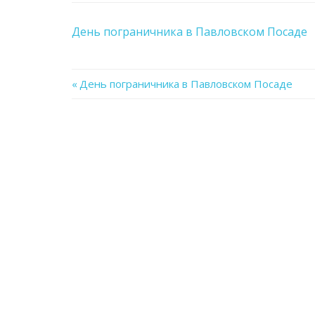
День пограничника в Павловском Посаде
Previous
День пограничника в Павловском Посаде
Навигация
Post:
по
записям