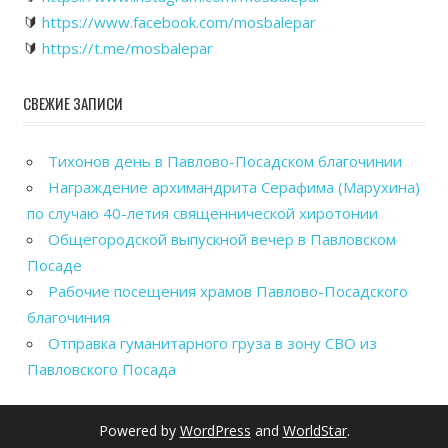
🔰
https://www.facebook.com/mosbalepar
🔰
https://t.me/mosbalepar
СВЕЖИЕ ЗАПИСИ
Тихонов день в Павлово-Посадском благочинии
Награждение архимандрита Серафима (Марухина)
по случаю 40-летия священнической хиротонии
Общегородской выпускной вечер в Павловском
Посаде
Рабочие посещения храмов Павлово-Посадского
благочиния
Отправка гуманитарного груза в зону СВО из
Павловского Посада
Powered by
WordPress
and
WorldStar
.