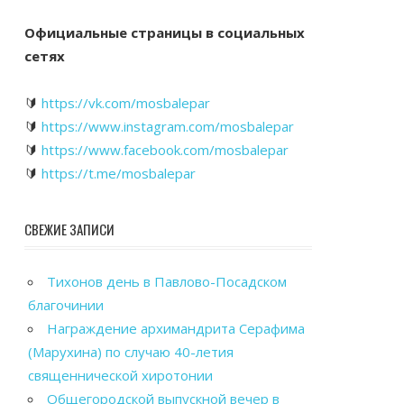
Официальные страницы в социальных
сетях
🔰
https://vk.com/mosbalepar
🔰
https://www.instagram.com/mosbalepar
🔰
https://www.facebook.com/mosbalepar
🔰
https://t.me/mosbalepar
СВЕЖИЕ ЗАПИСИ
Тихонов день в Павлово-Посадском
благочинии
Награждение архимандрита Серафима
(Марухина) по случаю 40-летия
священнической хиротонии
Общегородской выпускной вечер в