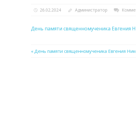
26.02.2024
Администратор
Комме
День памяти священномученика Евгения Н
Previous
День памяти священномученика Евгения Нико
Навигация
Post:
по
записям