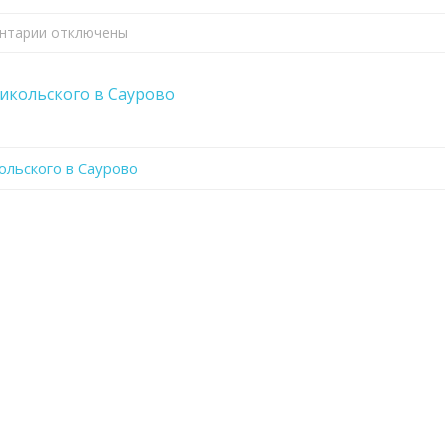
нтарии
к
отключены
записи
День
икольского в Саурово
памяти
священномученика
Евгения
льского в Саурово
Никольского
в
Саурово