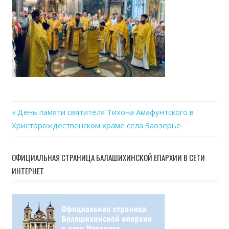
29
at
19.5
Previous
День памяти святителя Тихона Амафунтского в
Навигация
Христорождественском храме села Заозерье
Post:
по
ОФИЦИАЛЬНАЯ СТРАНИЦА БАЛАШИХИНСКОЙ ЕПАРХИИ В СЕТИ
записям
ИНТЕРНЕТ