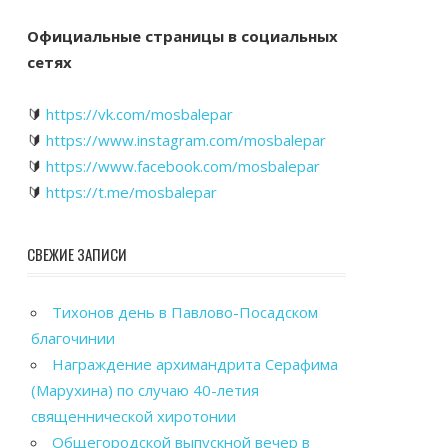
Официальные страницы в социальных
сетях
🔰
https://vk.com/mosbalepar
🔰
https://www.instagram.com/mosbalepar
🔰
https://www.facebook.com/mosbalepar
🔰
https://t.me/mosbalepar
СВЕЖИЕ ЗАПИСИ
Тихонов день в Павлово-Посадском
благочинии
Награждение архимандрита Серафима
(Марухина) по случаю 40-летия
священнической хиротонии
Общегородской выпускной вечер в