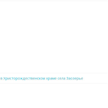
записи
WhatsApp
Image
2022-
06-
29
at
19.49.13(1)
 в Христорождественском храме села Заозерье