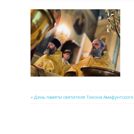
Previous
День памяти святителя Тихона Амафунтского
Навигация
Post:
по
записям