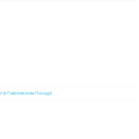
записи
zqM3LovxMmc
и в Павловском Посаде