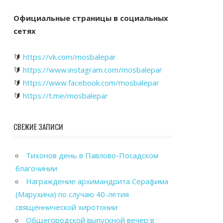
Официальные страницы в социальных
сетях
🔰
https://vk.com/mosbalepar
🔰
https://www.instagram.com/mosbalepar
🔰
https://www.facebook.com/mosbalepar
🔰
https://t.me/mosbalepar
СВЕЖИЕ ЗАПИСИ
Тихонов день в Павлово-Посадском
благочинии
Награждение архимандрита Серафима
(Марухина) по случаю 40-летия
священнической хиротонии
Общегородской выпускной вечер в