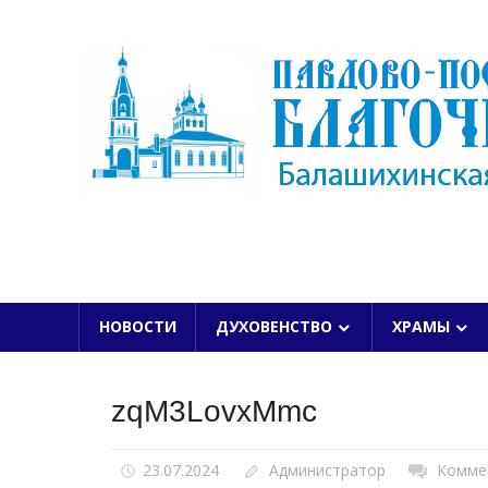
Skip
to
content
БАЛАШИХИНСКОЙ ЕПАРХИИ
НОВОСТИ
ДУХОВЕНСТВО
ХРАМЫ
zqM3LovxMmc
23.07.2024
Администратор
Комме