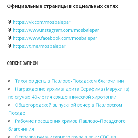
Официальные страницы в социальных сетях
🔰
https://vk.com/mosbalepar
🔰
https://www.instagram.com/mosbalepar
🔰
https://www.facebook.com/mosbalepar
🔰
https://t.me/mosbalepar
СВЕЖИЕ ЗАПИСИ
Тихонов день в Павлово-Посадском благочинии
Награждение архимандрита Серафима (Марухина)
по случаю 40-летия священнической хиротонии
Общегородской выпускной вечер в Павловском
Посаде
Рабочие посещения храмов Павлово-Посадского
благочиния
Отправка гуманитарного груза в зону СВО из