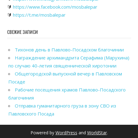
🔰
https://www.facebook.com/mosbalepar
🔰
https://t.me/mosbalepar
СВЕЖИЕ ЗАПИСИ
Тихонов день в Павлово-Посадском благочинии
Награждение архимандрита Серафима (Марухина)
по случаю 40-летия священнической хиротонии
Общегородской выпускной вечер в Павловском
Посаде
Рабочие посещения храмов Павлово-Посадского
благочиния
Отправка гуманитарного груза в зону СВО из
Павловского Посада
Powered by
WordPress
and
WorldStar
.