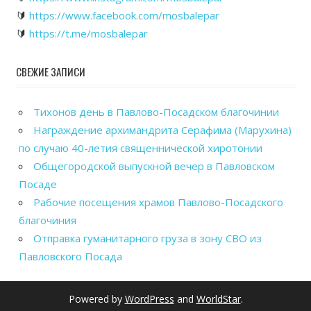
🔰
https://www.facebook.com/mosbalepar
🔰
https://t.me/mosbalepar
СВЕЖИЕ ЗАПИСИ
Тихонов день в Павлово-Посадском благочинии
Награждение архимандрита Серафима (Марухина)
по случаю 40-летия священнической хиротонии
Общегородской выпускной вечер в Павловском
Посаде
Рабочие посещения храмов Павлово-Посадского
благочиния
Отправка гуманитарного груза в зону СВО из
Павловского Посада
Powered by
WordPress
and
WorldStar
.