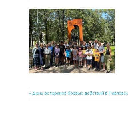
Previous
День ветеранов боевых действий в Павловс
Навигация
Post:
по
записям