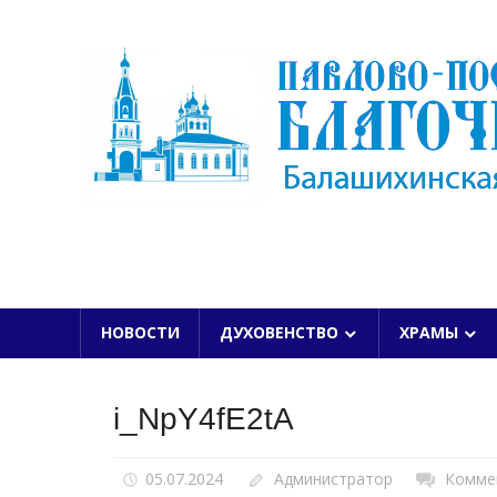
Skip
to
content
БАЛАШИХИНСКОЙ ЕПАРХИИ
НОВОСТИ
ДУХОВЕНСТВО
ХРАМЫ
i_NpY4fE2tA
05.07.2024
Администратор
Комме