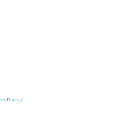
записи
i_NpY4fE2tA
ком Посаде