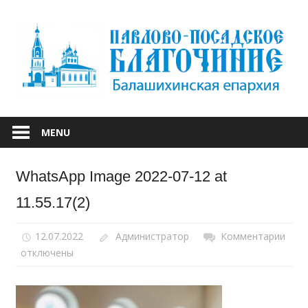
Skip
to
content
БАЛАШИХИНСКОЙ ЕПАРХИИ
ПАВЛОВО-
MENU
ПОСАДСКОЕ
WhatsApp Image 2022-07-12 at
БЛАГОЧИНИЕ
11.55.17(2)
12.07.2022
Администратор
Комментарии
к
отключены
запи
Wha
Ima
2022