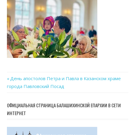
07-
12
at
11.55
Previous
День апостолов Петра и Павла в Казанском храме
Навигация
города Павловский Посад
Post:
по
ОФИЦИАЛЬНАЯ СТРАНИЦА БАЛАШИХИНСКОЙ ЕПАРХИИ В СЕТИ
записям
ИНТЕРНЕТ