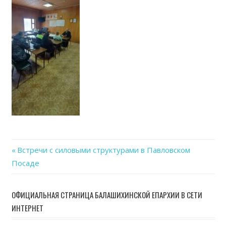
26
at
15.3
Previous
Встречи с силовыми структурами в Павловском
Навигация
Посаде
Post:
по
ОФИЦИАЛЬНАЯ СТРАНИЦА БАЛАШИХИНСКОЙ ЕПАРХИИ В СЕТИ
записям
ИНТЕРНЕТ