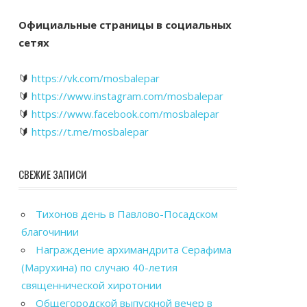
Официальные страницы в социальных
сетях
🔰
https://vk.com/mosbalepar
🔰
https://www.instagram.com/mosbalepar
🔰
https://www.facebook.com/mosbalepar
🔰
https://t.me/mosbalepar
СВЕЖИЕ ЗАПИСИ
Тихонов день в Павлово-Посадском
благочинии
Награждение архимандрита Серафима
(Марухина) по случаю 40-летия
священнической хиротонии
Общегородской выпускной вечер в