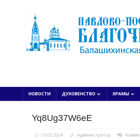
Skip
to
content
БАЛАШИХИНСКОЙ ЕПАРХИИ
НОВОСТИ
ДУХОВЕНСТВО
ХРАМЫ
Yq8Ug37W6eE
13.03.2024
Администратор
Комме