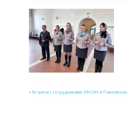
Previous
Встреча с сотрудниками УФСИН в Павловско
Навигация
Post:
по
записям