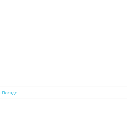
записи
Yq8Ug37W6eE
м Посаде