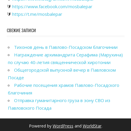
🔰
https://www.facebook.com/mosbalepar
🔰
https://t.me/mosbalepar
СВЕЖИЕ ЗАПИСИ
Тихонов день в Павлово-Посадском благочинии
Награждение архимандрита Серафима (Марухина)
по случаю 40-летия священнической хиротонии
Общегородской выпускной вечер в Павловском
Посаде
Рабочие посещения храмов Павлово-Посадского
благочиния
Отправка гуманитарного груза в зону СВО из
Павловского Посада
Powered by
WordPress
and
WorldStar
.