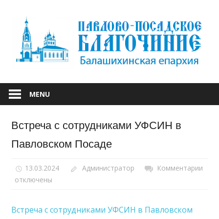
Skip
to
content
БАЛАШИХИНСКОЙ ЕПАРХИИ
ПАВЛОВО-
MENU
ПОСАДСКОЕ
Встреча с сотрудниками УФСИН в
БЛАГОЧИНИЕ
Павловском Посаде
13.03.2024
Администратор
Комментарии
к
отключены
запи
Встр
с
Встреча с сотрудниками УФСИН в Павловском
сотр