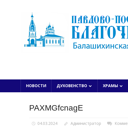
Skip
to
content
БАЛАШИХИНСКОЙ ЕПАРХИИ
НОВОСТИ
ДУХОВЕНСТВО
ХРАМЫ
PAXMGfcnagE
04.03.2024
Администратор
Комме