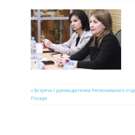
Previous
Встреча с руководителем Регионального отд
Навигация
Посаде
Post:
по
записям