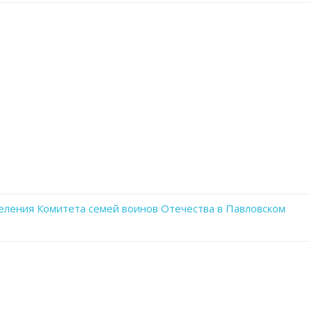
записи
PAXMGfcnagE
еления Комитета семей воинов Отечества в Павловском