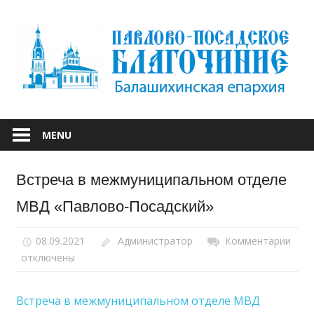
Skip
to
content
БАЛАШИХИНСКОЙ ЕПАРХИИ
ПАВЛОВО-
MENU
ПОСАДСКОЕ
Встреча в межмуниципальном отделе
БЛАГОЧИНИЕ
МВД «Павлово-Посадский»
08.09.2021
Администратор
Комментарии
к
отключены
запи
Встр
в
Встреча в межмуниципальном отделе МВД
меж