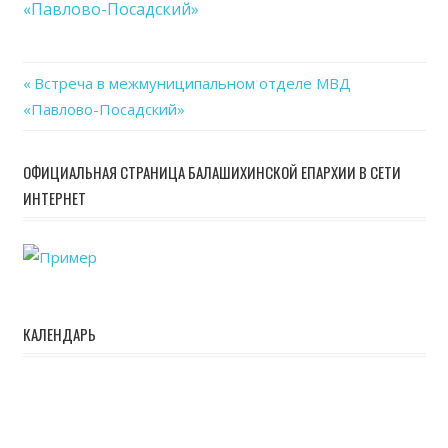
«Павлово-Посадский»
отде
МВ
«Пав
Previous
Встреча в межмуниципальном отделе МВД
Поса
Навигация
«Павлово-Посадский»
Post:
по
ОФИЦИАЛЬНАЯ СТРАНИЦА БАЛАШИХИНСКОЙ ЕПАРХИИ В СЕТИ
записям
ИНТЕРНЕТ
КАЛЕНДАРЬ