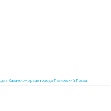
записи
WhatsApp
Image
2022-
06-
11
at
20.45.17(1)
цы в Казанском храме города Павловский Посад