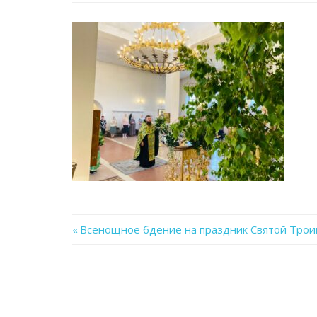
Previous
Всенощное бдение на праздник Святой Трои
Навигация
Post:
по
записям