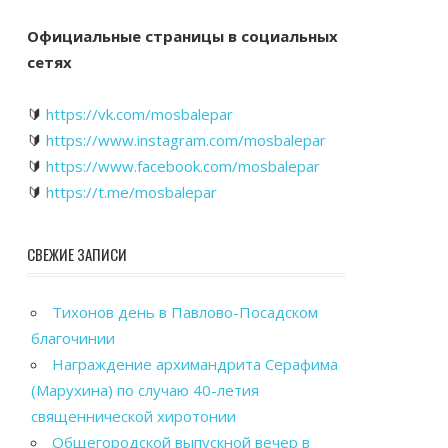
Официальные страницы в социальных
сетях
🔰
https://vk.com/mosbalepar
🔰
https://www.instagram.com/mosbalepar
🔰
https://www.facebook.com/mosbalepar
🔰
https://t.me/mosbalepar
СВЕЖИЕ ЗАПИСИ
Тихонов день в Павлово-Посадском
благочинии
Награждение архимандрита Серафима
(Марухина) по случаю 40-летия
священнической хиротонии
Общегородской выпускной вечер в