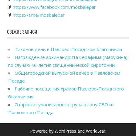
🔰
https://www.facebook.com/mosbalepar
🔰
https://t.me/mosbalepar
СВЕЖИЕ ЗАПИСИ
Тихонов день в Павлово-Посадском благочинии
Награждение архимандрита Серафима (Марухина)
по случаю 40-летия священнической хиротонии
Общегородской выпускной вечер в Павловском
Посаде
Рабочие посещения храмов Павлово-Посадского
благочиния
Отправка гуманитарного груза в зону СВО из
Павловского Посада
Powered by
WordPress
and
WorldStar
.