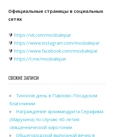
Официальные страницы в социальных
сетях
🔰
https://vk.com/mosbalepar
🔰
https://www.instagram.com/mosbalepar
🔰
https://www.facebook.com/mosbalepar
🔰
https://t.me/mosbalepar
СВЕЖИЕ ЗАПИСИ
Тихонов день в Павлово-Посадском
благочинии
Награждение архимандрита Серафима
(Марухина) по случаю 40-летия
священнической хиротонии
Общегородской выпускной вечер в