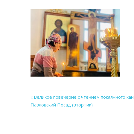
Previous
Великое повечерие с чтением покаянного кан
Навигация
Павловский Посад (вторник)
Post:
по
записям