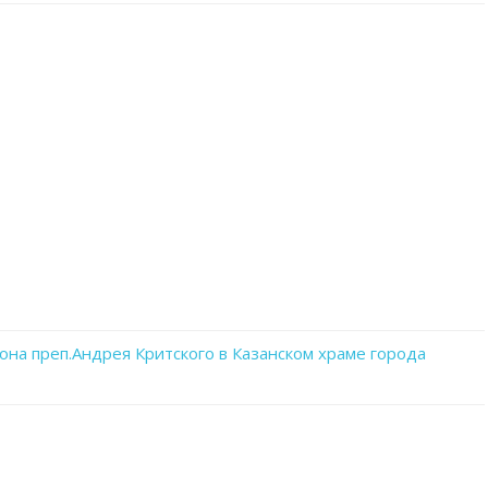
записи
WhatsApp
Image
2023-
03-
01
at
20.55.21
она преп.Андрея Критского в Казанском храме города