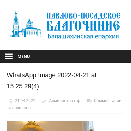
Skip
to
content
БАЛАШИХИНСКОЙ ЕПАРХИИ
ПАВЛОВО-
MENU
ПОСАДСКОЕ
WhatsApp Image 2022-04-21 at
БЛАГОЧИНИЕ
15.25.29(4)
21.04.2022
Администратор
Комментарии
к
отключены
запи
Wha
Ima
2022