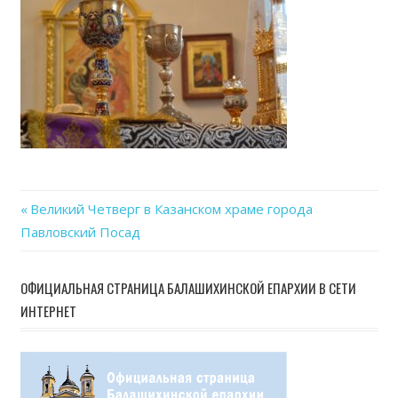
04-
21
at
15.25
Previous
Великий Четверг в Казанском храме города
Навигация
Павловский Посад
Post:
по
ОФИЦИАЛЬНАЯ СТРАНИЦА БАЛАШИХИНСКОЙ ЕПАРХИИ В СЕТИ
записям
ИНТЕРНЕТ