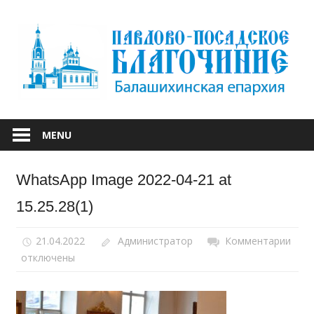
Skip
to
content
БАЛАШИХИНСКОЙ ЕПАРХИИ
ПАВЛОВО-
MENU
ПОСАДСКОЕ
WhatsApp Image 2022-04-21 at
БЛАГОЧИНИЕ
15.25.28(1)
21.04.2022
Администратор
Комментарии
к
отключены
запи
Wha
Ima
2022