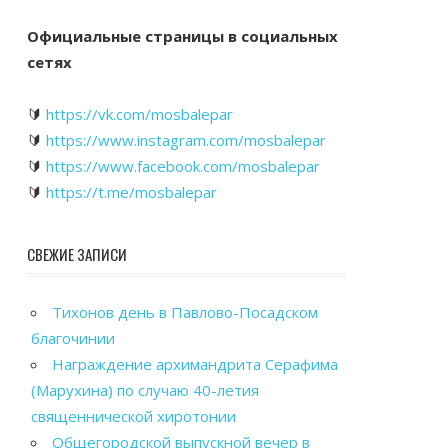
Официальные страницы в социальных
сетях
🔰
https://vk.com/mosbalepar
🔰
https://www.instagram.com/mosbalepar
🔰
https://www.facebook.com/mosbalepar
🔰
https://t.me/mosbalepar
СВЕЖИЕ ЗАПИСИ
Тихонов день в Павлово-Посадском
благочинии
Награждение архимандрита Серафима
(Марухина) по случаю 40-летия
священнической хиротонии
Общегородской выпускной вечер в