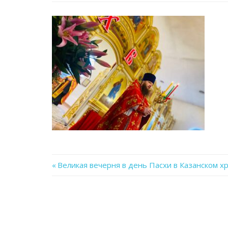
Previous
Великая вечерня в день Пасхи в Казанском х
Навигация
Post:
по
записям