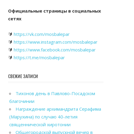
Официальные страницы в социальных
сетях
🔰
https://vk.com/mosbalepar
🔰
https://www.instagram.com/mosbalepar
🔰
https://www.facebook.com/mosbalepar
🔰
https://t.me/mosbalepar
СВЕЖИЕ ЗАПИСИ
Тихонов день в Павлово-Посадском
благочинии
Награждение архимандрита Серафима
(Марухина) по случаю 40-летия
священнической хиротонии
Общегородской выпускной вечер в