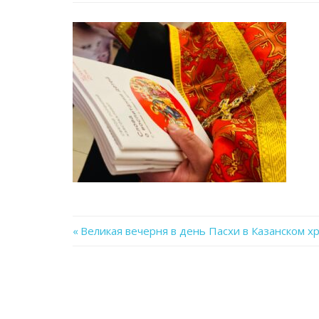
Previous
Великая вечерня в день Пасхи в Казанском х
Навигация
Post:
по
записям