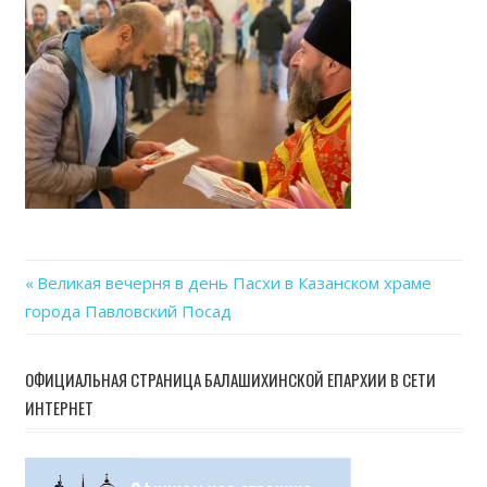
04-
24
at
19.30
Previous
Великая вечерня в день Пасхи в Казанском храме
Навигация
города Павловский Посад
Post:
по
ОФИЦИАЛЬНАЯ СТРАНИЦА БАЛАШИХИНСКОЙ ЕПАРХИИ В СЕТИ
записям
ИНТЕРНЕТ