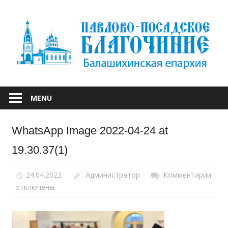
Skip
to
content
БАЛАШИХИНСКОЙ ЕПАРХИИ
ПАВЛОВО-
MENU
ПОСАДСКОЕ
WhatsApp Image 2022-04-24 at
БЛАГОЧИНИЕ
19.30.37(1)
24.04.2022
Администратор
Комментарии
к
отключены
запи
Wha
Ima
2022