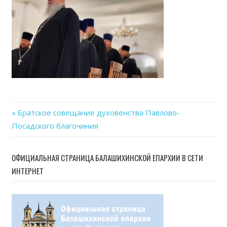
28
at
15.2
Previous
Братское совещание духовенства Павлово-
Навигация
Посадского благочиния
Post:
по
ОФИЦИАЛЬНАЯ СТРАНИЦА БАЛАШИХИНСКОЙ ЕПАРХИИ В СЕТИ
записям
ИНТЕРНЕТ