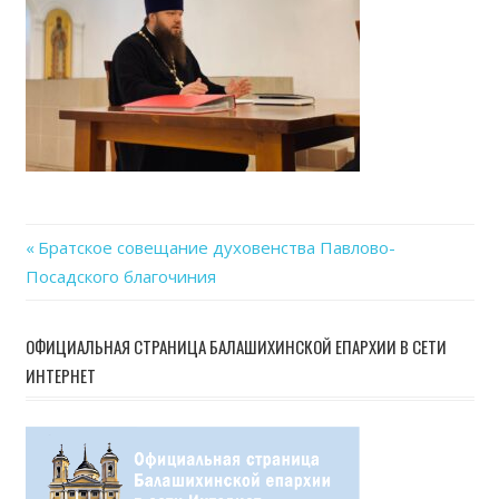
28
at
15.2
Previous
Братское совещание духовенства Павлово-
Навигация
Посадского благочиния
Post:
по
ОФИЦИАЛЬНАЯ СТРАНИЦА БАЛАШИХИНСКОЙ ЕПАРХИИ В СЕТИ
записям
ИНТЕРНЕТ