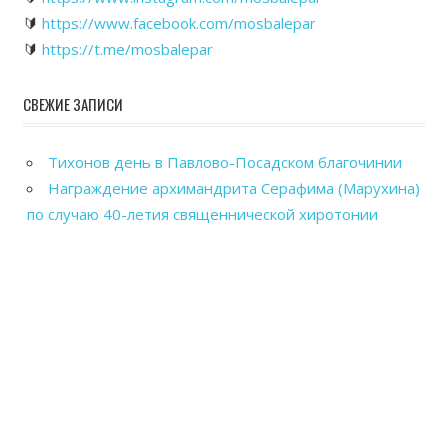
🔰
https://www.facebook.com/mosbalepar
🔰
https://t.me/mosbalepar
СВЕЖИЕ ЗАПИСИ
Тихонов день в Павлово-Посадском благочинии
Награждение архимандрита Серафима (Марухина)
по случаю 40-летия священнической хиротонии
Общегородской выпускной вечер в Павловском
Посаде
Рабочие посещения храмов Павлово-Посадского
благочиния
Отправка гуманитарного груза в зону СВО из
Павловского Посада
Powered by
WordPress
and
WorldStar
.