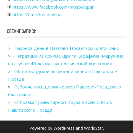
🔰
https://www.facebook.com/mosbalepar
🔰
https://t.me/mosbalepar
СВЕЖИЕ ЗАПИСИ
Тихонов день в Павлово-Посадском благочинии
Награждение архимандрита Серафима (Марухина)
по случаю 40-летия священнической хиротонии
Общегородской выпускной вечер в Павловском
Посаде
Рабочие посещения храмов Павлово-Посадского
благочиния
Отправка гуманитарного груза в зону СВО из
Павловского Посада
Powered by
WordPress
and
WorldStar
.