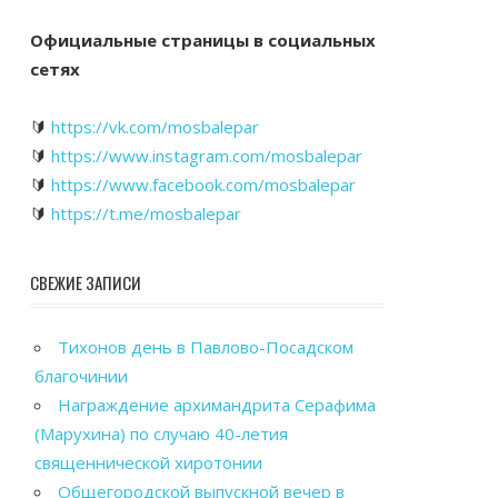
Официальные страницы в социальных
сетях
🔰
https://vk.com/mosbalepar
🔰
https://www.instagram.com/mosbalepar
🔰
https://www.facebook.com/mosbalepar
🔰
https://t.me/mosbalepar
СВЕЖИЕ ЗАПИСИ
Тихонов день в Павлово-Посадском
благочинии
Награждение архимандрита Серафима
(Марухина) по случаю 40-летия
священнической хиротонии
Общегородской выпускной вечер в