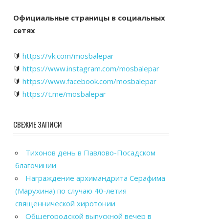
Официальные страницы в социальных
сетях
🔰
https://vk.com/mosbalepar
🔰
https://www.instagram.com/mosbalepar
🔰
https://www.facebook.com/mosbalepar
🔰
https://t.me/mosbalepar
СВЕЖИЕ ЗАПИСИ
Тихонов день в Павлово-Посадском
благочинии
Награждение архимандрита Серафима
(Марухина) по случаю 40-летия
священнической хиротонии
Общегородской выпускной вечер в