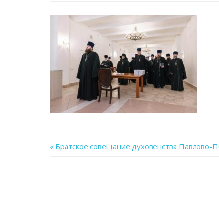
Previous
Братское совещание духовенства Павлово-П
Навигация
Post:
по
записям