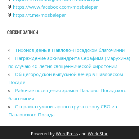
🔰
https://www.facebook.com/mosbalepar
🔰
https://t.me/mosbalepar
СВЕЖИЕ ЗАПИСИ
Тихонов день в Павлово-Посадском благочинии
Награждение архимандрита Серафима (Марухина)
по случаю 40-летия священнической хиротонии
Общегородской выпускной вечер в Павловском
Посаде
Рабочие посещения храмов Павлово-Посадского
благочиния
Отправка гуманитарного груза в зону СВО из
Павловского Посада
Powered by
WordPress
and
WorldStar
.