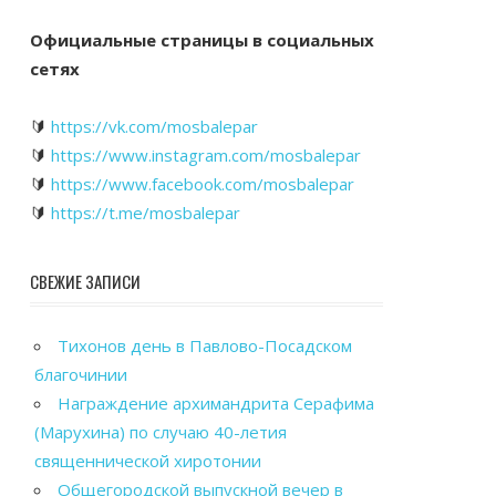
Официальные страницы в социальных
сетях
🔰
https://vk.com/mosbalepar
🔰
https://www.instagram.com/mosbalepar
🔰
https://www.facebook.com/mosbalepar
🔰
https://t.me/mosbalepar
СВЕЖИЕ ЗАПИСИ
Тихонов день в Павлово-Посадском
благочинии
Награждение архимандрита Серафима
(Марухина) по случаю 40-летия
священнической хиротонии
Общегородской выпускной вечер в