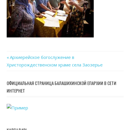
Previous
Архиерейское богослужение в
Навигация
Христорождественском храме села Заозерье
Post:
по
ОФИЦИАЛЬНАЯ СТРАНИЦА БАЛАШИХИНСКОЙ ЕПАРХИИ В СЕТИ
записям
ИНТЕРНЕТ
КАЛЕНДАРЬ