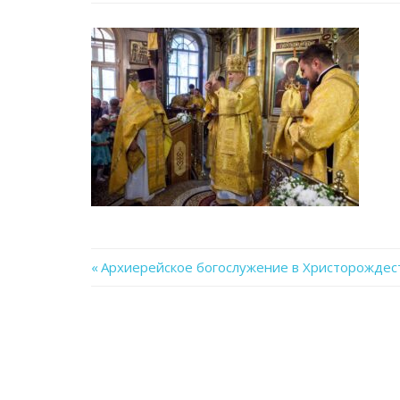
Previous
Архиерейское богослужение в Христорождес
Навигация
Post:
по
записям