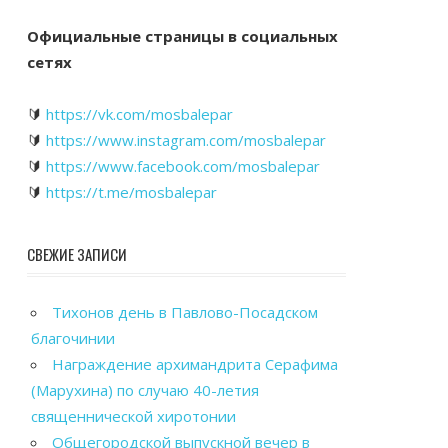
Официальные страницы в социальных
сетях
🔰
https://vk.com/mosbalepar
🔰
https://www.instagram.com/mosbalepar
🔰
https://www.facebook.com/mosbalepar
🔰
https://t.me/mosbalepar
СВЕЖИЕ ЗАПИСИ
Тихонов день в Павлово-Посадском
благочинии
Награждение архимандрита Серафима
(Марухина) по случаю 40-летия
священнической хиротонии
Общегородской выпускной вечер в