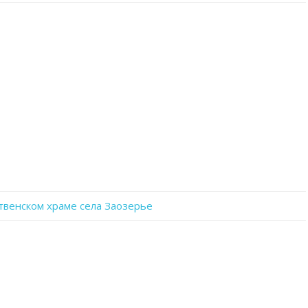
записи
IMG_20240629_174029_589
твенском храме села Заозерье